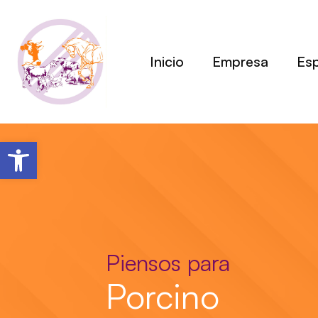
Ir
al
contenido
Inicio
Empresa
Es
Abrir barra de herramientas
Piensos para
Porcino