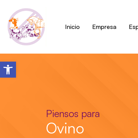
Ir
al
contenido
Inicio
Empresa
Es
Abrir barra de herramientas
Piensos para
Ovino